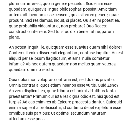
plurimum interest, quo in genere peccetur. Scio enim esse
quosdam, qui quavis lingua philosophari possint; Amicitiam
autem adhibendam esse censent, quia sit ex eo genere, quae
prosunt. Sed residamus, inquit, si placet. Quis enim potest ea,
quae probabilia videantur ei, non probare? Duo Reges:
constructio interrete. Sed tu istuc dixti bene Latine, parum
plane.
An potest, inquit ille, quicquam esse suavius quam nihil dolere?
Contemnit enim disserendi elegantiam, confuse loquitur. An est
aliquid per se ipsum flagitiosum, etiamsi nulla comitetur
infamia? Ab hoc autem quaedam non melius quam veteres,
quaedam omnino relicta.
Quia dolori non voluptas contraria est, sed doloris privatio.
Omnia contraria, quos etiam insanos esse vultis. Quid Zeno?
An vero displicuit ea, quae tributa est animi virtutibus tanta
praestantia? Primum cur ista res digna odio est, nisi quod est
turpis? Ad eas enim res ab Epicuro praecepta dantur. Quicquid
enim a sapientia proficiscitur, id continuo debet expletum esse
omnibus suis partibus; Ut optime, secundum naturam
affectum esse possit.